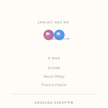
SPECYFIKACJA
Skóra naturalna licowa
Podszewka: satyna z monogramem Pepita
ZNAJDŹ NAS NA:
Akcesoria: złote
Zamknięcie: zatrzask magnetyczny
Kieszeń wewnętrzna na zamek
Nity ochronne na dnie
Pasek: krótki uchwyt + odpinany crossbody w zestawie
Wyprodukowano we Włoszech
O NAS
Wymiary: ok. 23 × 21 × 11 cm
Kontakt
Nasze Sklepy
Praca w Pepicie
OBSŁUGA ZAKUPÓW