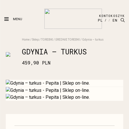
KONTO
KOSZYK
MENU
PL
EN
Home
/
Sklep
/
TOREBKI
/
ŚREDNIE TOREBKI
/
Gdynia – turkus
GDYNIA – TURKUS
459,90
PLN