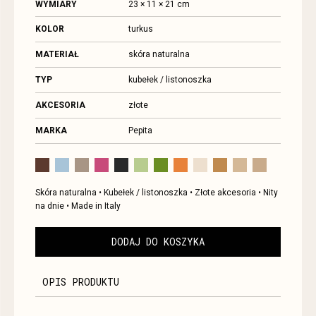
WYMIARY
23 × 11 × 21 cm
KOLOR
turkus
MATERIAŁ
skóra naturalna
TYP
kubełek / listonoszka
AKCESORIA
złote
MARKA
Pepita
Skóra naturalna • Kubełek / listonoszka • Złote akcesoria • Nity
na dnie • Made in Italy
DODAJ DO KOSZYKA
OPIS PRODUKTU
PEPITA COLLECTION — MODEL GDYNIA