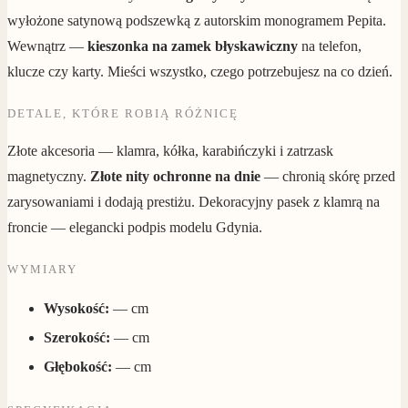
wyłożone satynową podszewką z autorskim monogramem Pepita.
Wewnątrz —
kieszonka na zamek błyskawiczny
na telefon,
klucze czy karty. Mieści wszystko, czego potrzebujesz na co dzień.
DETALE, KTÓRE ROBIĄ RÓŻNICĘ
Złote akcesoria — klamra, kółka, karabińczyki i zatrzask
magnetyczny.
Złote nity ochronne na dnie
— chronią skórę przed
zarysowaniami i dodają prestiżu. Dekoracyjny pasek z klamrą na
froncie — elegancki podpis modelu Gdynia.
WYMIARY
Wysokość:
— cm
Szerokość:
— cm
Głębokość:
— cm