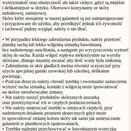
wytrzymałość oraz elastyczność ale także cielęce, gdyż są miękkie
i delikatniejsze w dotyku. Okresowo korzystamy ze skóry
nubukowej, zamszowej.
Skóry które stosujemy w naszej galanterii są już zaimpregnowane
i przygotowane do użytku, aby przedłużyć jednak ich żywotność
i zachować piękny wygląd, należy o nie dbać.
• W przypadku lekkiego zabrudzenia produktu, należy przetrzeć
plamkę suchą lub lekko wilgotną szmatką bawełnianą
bez nadmiernego nawilżania, a następnie po wyczyszczeniu wytrzeć
skórę do sucha. Każda wilgoć wpływa niekorzystnie na wyroby
skórzane, dlatego musimy uważać aby ilość wody była znikoma,
• Zabrudzenia ze skór gładkich można również oczyszczać przy
użyciu specjalnej gumki szewskiej lub szkolnej, delikatnie
pocierając,
• Podczas deszczu należy chronić torebkę i ewentualne zamoczenia
wytrzeć sucha szmatką, kontakt z wilgocią może spowodować
na skórze nieodwracalne zmiany,
• Nie należy suszyć produktów skórzanych suszarką
oraz przetrzymywać ich w ciepłych pomieszczeniach,
• Nie należy umieszczać torebki w miejscach ciepłych, przy
nadmiernym działaniu promieni słonecznych gdyż może
to spowodować zmianę koloru skóry tak samo jak umieszczanie
galanterii w plastikowych opakowaniach,
• Torebkę najlepiej przechowywać w bawełnianym woreczku