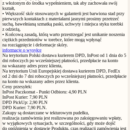
z włożonym do środka wypełnieniem, tak aby zachowała swój
kształt,
• Większość skór stosowanych w galanterii jest barwiona stad przy
pierwszych kontaktach z materiałami jasnymi prosimy przetrzeć
suchą, bawełnianą szmatką paski, uchwyty i miejsca styku torebki
z odzieżą,
• Końcową zasadą, którą warto przestrzegać jest unikanie noszenia
ciężkich przedmiotów w torebce, które mogą wpłynąć
na rozciągnięcie i deformacje skóry.
informacje o wysyłce
Na terytorium Polski dostawa kurierem DPD, InPost od 1 dnia do 5
dni roboczych po wcześniejszej płatności, przedpłacie na konto
na wskazany adres przez klienta,
Na terytorium Unii Europejskiej dostawa kurierem DPD, FedEx
od 2 dni do 7 dni roboczych po wcześniejszej płatności, przedpłacie
na konto na wskazany adres przez klienta.
Ceny przesyłek:
InPost Paczkomat - Punkt Odbioru: 4,90 PLN
InPost Kurier: 7,90 PLN
DPD PickUp: 2,90 PLN
DPD Kurier: 7,90 PLN.
Zakupy są dostarczane w tekturowym pudełku,
realizacja zamówienia jest realizowana po zaksięgowaniu wpłaty,
w wyjątkowych sytuacjach, w szczególności, gdy może dojść
do opóźnienia w dostawie Produktu, czas realizacji zamówienia jest