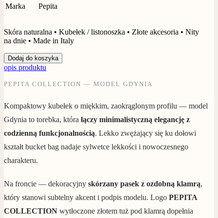
Marka
Pepita
Skóra naturalna • Kubełek / listonoszka • Złote akcesoria • Nity
na dnie • Made in Italy
Dodaj do koszyka
opis produktu
PEPITA COLLECTION — MODEL GDYNIA
Kompaktowy kubełek o miękkim, zaokrąglonym profilu — model
Gdynia to torebka, która
łączy minimalistyczną elegancję z
codzienną funkcjonalnością
. Lekko zwężający się ku dołowi
kształt bucket bag nadaje sylwetce lekkości i nowoczesnego
charakteru.
Na froncie — dekoracyjny
skórzany pasek z ozdobną klamrą
,
który stanowi subtelny akcent i podpis modelu. Logo
PEPITA
COLLECTION
wytłoczone złotem tuż pod klamrą dopełnia