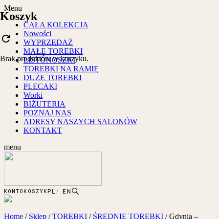
Menu
Koszyk
CAŁA KOLEKCJA
Nowości
refresh
WYPRZEDAŻ
MAŁE TOREBKI
Brak produktów w koszyku.
LISTONOSZKI
TOREBKI NA RAMIĘ
DUŻE TOREBKI
PLECAKI
Worki
BIŻUTERIA
POZNAJ NAS
ADRESY NASZYCH SALONÓW
KONTAKT
menu
PL
EN
KONTO
KOSZYK
Home
/
Sklep
/
TOREBKI
/
ŚREDNIE TOREBKI
/
Gdynia –