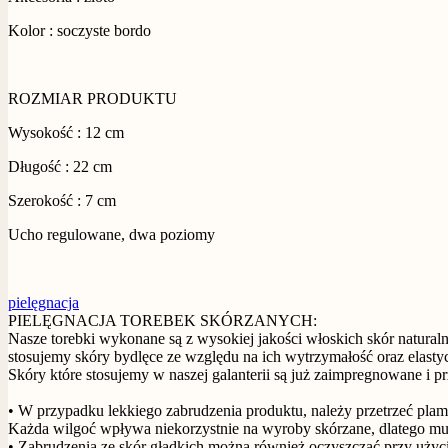
Kolor : soczyste bordo
ROZMIAR PRODUKTU
Wysokość : 12 cm
Długość : 22 cm
Szerokość : 7 cm
Ucho regulowane, dwa poziomy
pielęgnacja
PIELĘGNACJA TOREBEK SKÓRZANYCH:
Nasze torebki wykonane są z wysokiej jakości włoskich skór naturaln
stosujemy skóry bydlęce ze względu na ich wytrzymałość oraz elasty
Skóry które stosujemy w naszej galanterii są już zaimpregnowane i 
• W przypadku lekkiego zabrudzenia produktu, należy przetrzeć plam
Każda wilgoć wpływa niekorzystnie na wyroby skórzane, dlatego m
• Zabrudzenia ze skór gładkich można również oczyszczać przy użyciu 