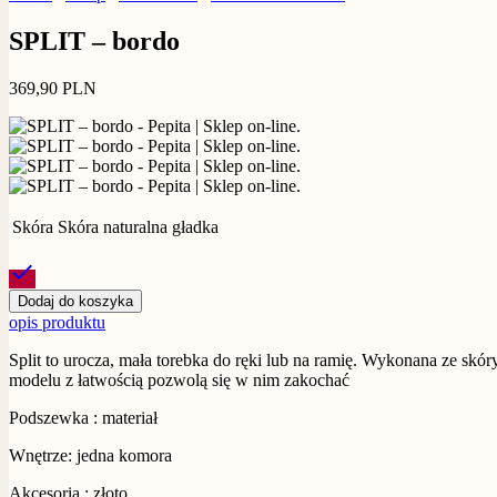
SPLIT – bordo
369,90
PLN
Skóra
Skóra naturalna gładka
check
Dodaj do koszyka
opis produktu
Split to urocza, mała torebka do ręki lub na ramię. Wykonana ze skóry
modelu z łatwością pozwolą się w nim zakochać
Podszewka : materiał
Wnętrze: jedna komora
Akcesoria : złoto