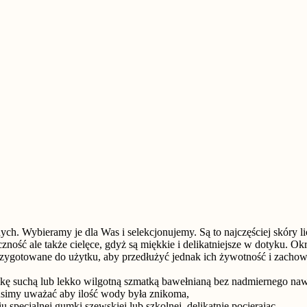
ych. Wybieramy je dla Was i selekcjonujemy. Są to najczęściej skóry l
czność ale także cielęce, gdyż są miękkie i delikatniejsze w dotyku.
przygotowane do użytku, aby przedłużyć jednak ich żywotność i zachow
kę suchą lub lekko wilgotną szmatką bawełnianą bez nadmiernego nawi
usimy uważać aby ilość wody była znikoma,
specjalnej gumki szewskiej lub szkolnej, delikatnie pocierając,