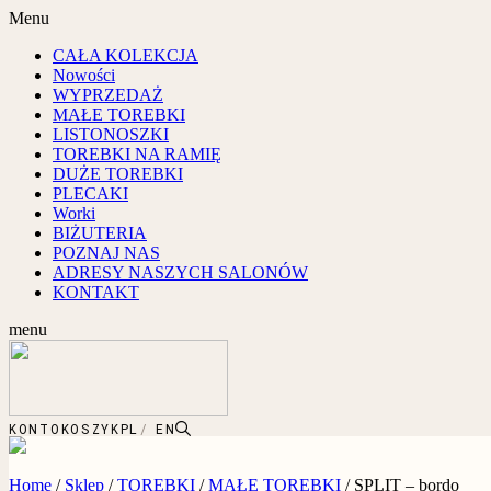
Menu
CAŁA KOLEKCJA
Nowości
WYPRZEDAŻ
MAŁE TOREBKI
LISTONOSZKI
TOREBKI NA RAMIĘ
DUŻE TOREBKI
PLECAKI
Worki
BIŻUTERIA
POZNAJ NAS
ADRESY NASZYCH SALONÓW
KONTAKT
menu
KONTO
KOSZYK
PL
EN
Home
/
Sklep
/
TOREBKI
/
MAŁE TOREBKI
/
SPLIT – bordo