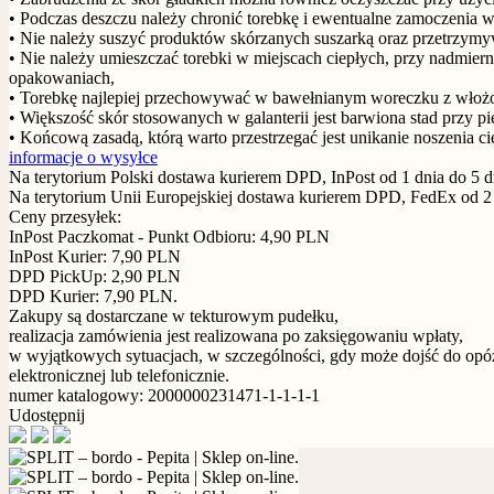
• Podczas deszczu należy chronić torebkę i ewentualne zamoczenia 
• Nie należy suszyć produktów skórzanych suszarką oraz przetrzymy
• Nie należy umieszczać torebki w miejscach ciepłych, przy nadmie
opakowaniach,
• Torebkę najlepiej przechowywać w bawełnianym woreczku z włożon
• Większość skór stosowanych w galanterii jest barwiona stad przy p
• Końcową zasadą, którą warto przestrzegać jest unikanie noszenia c
informacje o wysyłce
Na terytorium Polski dostawa kurierem DPD, InPost od 1 dnia do 5 dn
Na terytorium Unii Europejskiej dostawa kurierem DPD, FedEx od 2 dn
Ceny przesyłek:
InPost Paczkomat - Punkt Odbioru: 4,90 PLN
InPost Kurier: 7,90 PLN
DPD PickUp: 2,90 PLN
DPD Kurier: 7,90 PLN.
Zakupy są dostarczane w tekturowym pudełku,
realizacja zamówienia jest realizowana po zaksięgowaniu wpłaty,
w wyjątkowych sytuacjach, w szczególności, gdy może dojść do opóź
elektronicznej lub telefonicznie.
numer katalogowy: 2000000231471-1-1-1-1
Udostępnij