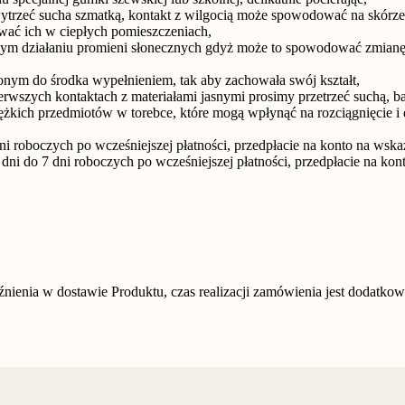
wytrzeć sucha szmatką, kontakt z wilgocią może spowodować na skórz
wać ich w ciepłych pomieszczeniach,
rnym działaniu promieni słonecznych gdyż może to spowodować zmianę 
ym do środka wypełnieniem, tak aby zachowała swój kształt,
ierwszych kontaktach z materiałami jasnymi prosimy przetrzeć suchą, ba
iężkich przedmiotów w torebce, które mogą wpłynąć na rozciągnięcie i 
i roboczych po wcześniejszej płatności, przedpłacie na konto na wskaz
i do 7 dni roboczych po wcześniejszej płatności, przedpłacie na kont
nienia w dostawie Produktu, czas realizacji zamówienia jest dodatk