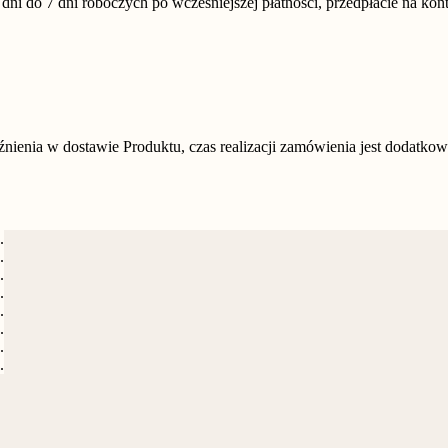
i do 7 dni roboczych po wcześniejszej płatności, przedpłacie na kont
nienia w dostawie Produktu, czas realizacji zamówienia jest dodatk