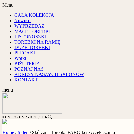
Menu
CAŁA KOLEKCJA
Nowości
WYPRZEDAŻ
MAŁE TOREBKI
LISTONOSZKI
TOREBKI NA RAMIĘ
DUŻE TOREBKI
PLECAKI
Worki
BIŻUTERIA
POZNAJ NAS
ADRESY NASZYCH SALONÓW
KONTAKT
menu
KONTO
KOSZYK
PL
EN
Home
/
Sklep
/
Skórzana Torebka FARO koszyczek czarna