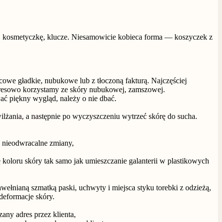
on, kosmetyczkę, klucze. Niesamowicie kobieca forma — koszyczek z
icowe gładkie, nubukowe lub z tłoczoną fakturą. Najczęściej
 Okresowo korzystamy ze skóry nubukowej, zamszowej.
ać piękny wygląd, należy o nie dbać.
lżania, a następnie po wyczyszczeniu wytrzeć skórę do sucha.
e nieodwracalne zmiany,
koloru skóry tak samo jak umieszczanie galanterii w plastikowych
wełnianą szmatką paski, uchwyty i miejsca styku torebki z odzieżą,
deformacje skóry.
any adres przez klienta,