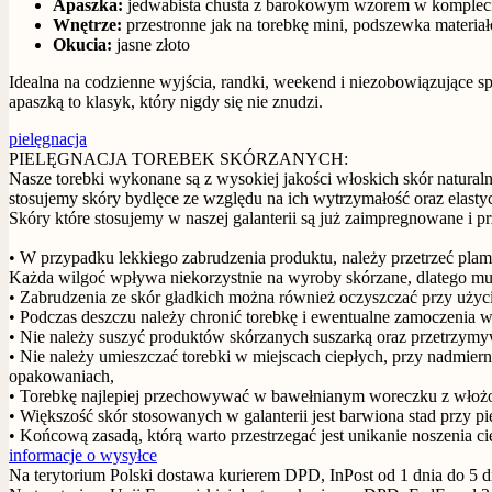
Apaszka:
jedwabista chusta z barokowym wzorem w kompleci
Wnętrze:
przestronne jak na torebkę mini, podszewka materia
Okucia:
jasne złoto
Idealna na codzienne wyjścia, randki, weekend i niezobowiązujące s
apaszką to klasyk, który nigdy się nie znudzi.
pielęgnacja
PIELĘGNACJA TOREBEK SKÓRZANYCH:
Nasze torebki wykonane są z wysokiej jakości włoskich skór naturaln
stosujemy skóry bydlęce ze względu na ich wytrzymałość oraz elasty
Skóry które stosujemy w naszej galanterii są już zaimpregnowane i 
• W przypadku lekkiego zabrudzenia produktu, należy przetrzeć plam
Każda wilgoć wpływa niekorzystnie na wyroby skórzane, dlatego m
• Zabrudzenia ze skór gładkich można również oczyszczać przy użyciu 
• Podczas deszczu należy chronić torebkę i ewentualne zamoczenia 
• Nie należy suszyć produktów skórzanych suszarką oraz przetrzymy
• Nie należy umieszczać torebki w miejscach ciepłych, przy nadmie
opakowaniach,
• Torebkę najlepiej przechowywać w bawełnianym woreczku z włożon
• Większość skór stosowanych w galanterii jest barwiona stad przy p
• Końcową zasadą, którą warto przestrzegać jest unikanie noszenia c
informacje o wysyłce
Na terytorium Polski dostawa kurierem DPD, InPost od 1 dnia do 5 dn