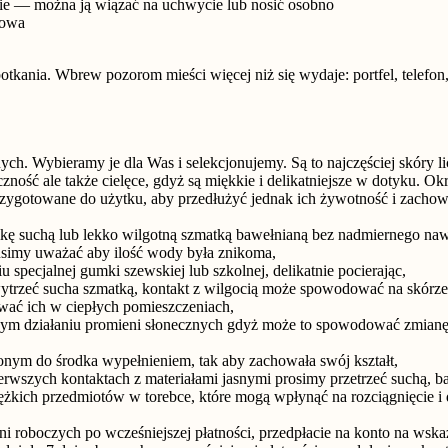
e — można ją wiązać na uchwycie lub nosić osobno
łowa
potkania. Wbrew pozorom mieści więcej niż się wydaje: portfel, telef
ych. Wybieramy je dla Was i selekcjonujemy. Są to najczęściej skóry l
czność ale także cielęce, gdyż są miękkie i delikatniejsze w dotyku.
przygotowane do użytku, aby przedłużyć jednak ich żywotność i zachow
kę suchą lub lekko wilgotną szmatką bawełnianą bez nadmiernego nawi
usimy uważać aby ilość wody była znikoma,
specjalnej gumki szewskiej lub szkolnej, delikatnie pocierając,
wytrzeć sucha szmatką, kontakt z wilgocią może spowodować na skórz
wać ich w ciepłych pomieszczeniach,
rnym działaniu promieni słonecznych gdyż może to spowodować zmianę 
ym do środka wypełnieniem, tak aby zachowała swój kształt,
ierwszych kontaktach z materiałami jasnymi prosimy przetrzeć suchą, ba
iężkich przedmiotów w torebce, które mogą wpłynąć na rozciągnięcie i 
i roboczych po wcześniejszej płatności, przedpłacie na konto na wskaz