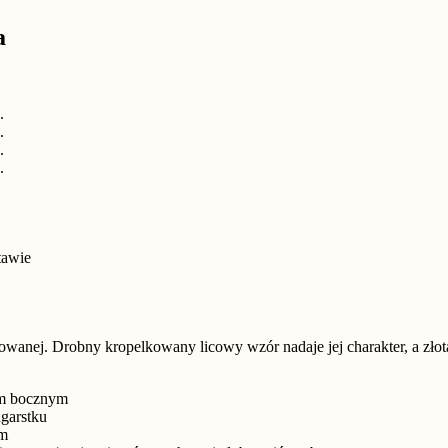
a
tawie
cowanej. Drobny kropelkowany licowy wzór nadaje jej charakter, a zł
em bocznym
dgarstku
em