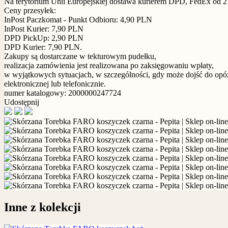
Na terytorium Unii Europejskiej dostawa kurierem DPD, FedEx od 2 dn
Ceny przesyłek:
InPost Paczkomat - Punkt Odbioru: 4,90 PLN
InPost Kurier: 7,90 PLN
DPD PickUp: 2,90 PLN
DPD Kurier: 7,90 PLN.
Zakupy są dostarczane w tekturowym pudełku,
realizacja zamówienia jest realizowana po zaksięgowaniu wpłaty,
w wyjątkowych sytuacjach, w szczególności, gdy może dojść do opóź
elektronicznej lub telefonicznie.
numer katalogowy: 2000000247724
Udostępnij
Inne z kolekcji