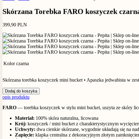
Skórzana Torebka FARO koszyczek czarn
399,90
PLN
Kolor
czarna
Skórzana torebka koszyczek mini bucket • Apaszka jedwabista w zes
Dodaj do koszyka
opis produktu
FARO
— torebka koszyczek w stylu mini bucket, uszyta ze skóry li
Materiał:
100% skóra naturalna, licowana
Krój:
koszyczek / mini bucket z charakterystycznym wycięci
Uchwyty:
dwa cienkie skórzane, wygodnie układają się na na
Zapięcie:
klapka centralna z dekoracyjnym złotym zamknięci