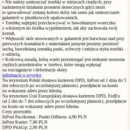
• Nie należy umieszczać torebki w miejscach ciepłych, przy
nadmiernym działaniu promieni słonecznych gdyż może
to spowodować zmianę koloru skóry tak samo jak umieszczanie
galanterii w plastikowych opakowaniach,
• Torebkę najlepiej przechowywać w bawełnianym woreczku
z włożonym do środka wypełnieniem, tak aby zachowała swój
kształt,
• Większość skór stosowanych w galanterii jest barwiona stad przy
pierwszych kontaktach z materiałami jasnymi prosimy przetrzeć
suchą, bawełnianą szmatką paski, uchwyty i miejsca styku torebki
z odzieżą,
• Końcową zasadą, którą warto przestrzegać jest unikanie noszenia
ciężkich przedmiotów w torebce, które mogą wpłynąć
na rozciągnięcie i deformacje skóry.
informacje o wysyłce
Na terytorium Polski dostawa kurierem DPD, InPost od 1 dnia do 5
dni roboczych po wcześniejszej płatności, przedpłacie na konto
na wskazany adres przez klienta,
Na terytorium Unii Europejskiej dostawa kurierem DPD, FedEx
od 2 dni do 7 dni roboczych po wcześniejszej płatności, przedpłacie
na konto na wskazany adres przez klienta.
Ceny przesyłek:
InPost Paczkomat - Punkt Odbioru: 4,90 PLN
InPost Kurier: 7,90 PLN
DPD PickUp: 2,90 PLN