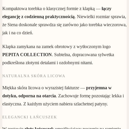
Kompaktowa torebka o klasycznej formie z klapką —
łączy
elegancję z codzienną praktycznością
. Niewielki rozmiar sprawia,
że Siena doskonale sprawdza się zarówno jako torebka wieczorowa,
jak i na co dzień.
Klapka zamykana na zamek obrotowy z wytłoczonym logo
PEPITA COLLECTION
. Subtelna, dopracowana sylwetka
podkreślona złotymi detalami i ozdobnymi nitami.
NATURALNA SKÓRA LICOWA
Miękka skóra licowa o wyrazistej fakturze —
przyjemna w
dotyku, odporna na otarcia
. Zachowuje formę pozostając lekka i
elastyczna. Z każdym użyciem nabiera szlachetnej patyny.
ELEGANCKI ŁAŃCUSZEK
W zestawie
złoty łańcuszek
umożliwiający noszenie na ramieniu