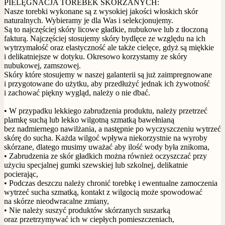
PIELĘGNACJA TOREBEK SKÓRZANYCH:
Nasze torebki wykonane są z wysokiej jakości włoskich skór
naturalnych. Wybieramy je dla Was i selekcjonujemy.
Są to najczęściej skóry licowe gładkie, nubukowe lub z tłoczoną
fakturą. Najczęściej stosujemy skóry bydlęce ze względu na ich
wytrzymałość oraz elastyczność ale także cielęce, gdyż są miękkie
i delikatniejsze w dotyku. Okresowo korzystamy ze skóry
nubukowej, zamszowej.
Skóry które stosujemy w naszej galanterii są już zaimpregnowane
i przygotowane do użytku, aby przedłużyć jednak ich żywotność
i zachować piękny wygląd, należy o nie dbać.
• W przypadku lekkiego zabrudzenia produktu, należy przetrzeć
plamkę suchą lub lekko wilgotną szmatką bawełnianą
bez nadmiernego nawilżania, a następnie po wyczyszczeniu wytrzeć
skórę do sucha. Każda wilgoć wpływa niekorzystnie na wyroby
skórzane, dlatego musimy uważać aby ilość wody była znikoma,
• Zabrudzenia ze skór gładkich można również oczyszczać przy
użyciu specjalnej gumki szewskiej lub szkolnej, delikatnie
pocierając,
• Podczas deszczu należy chronić torebkę i ewentualne zamoczenia
wytrzeć sucha szmatką, kontakt z wilgocią może spowodować
na skórze nieodwracalne zmiany,
• Nie należy suszyć produktów skórzanych suszarką
oraz przetrzymywać ich w ciepłych pomieszczeniach,