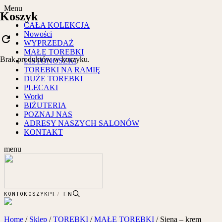
Menu
Koszyk
CAŁA KOLEKCJA
Nowości
refresh
WYPRZEDAŻ
MAŁE TOREBKI
Brak produktów w koszyku.
LISTONOSZKI
TOREBKI NA RAMIĘ
DUŻE TOREBKI
PLECAKI
Worki
BIŻUTERIA
POZNAJ NAS
ADRESY NASZYCH SALONÓW
KONTAKT
menu
PL
EN
KONTO
KOSZYK
Home
/
Sklep
/
TOREBKI
/
MAŁE TOREBKI
/
Siena – krem