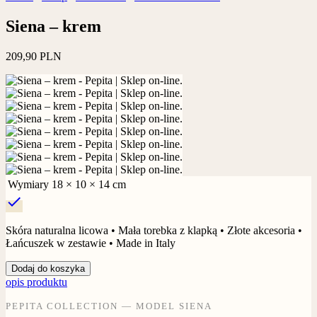
Siena – krem
209,90
PLN
Wymiary
18 × 10 × 14 cm
check
Skóra naturalna licowa • Mała torebka z klapką • Złote akcesoria •
Łańcuszek w zestawie • Made in Italy
Dodaj do koszyka
opis produktu
PEPITA COLLECTION — MODEL SIENA