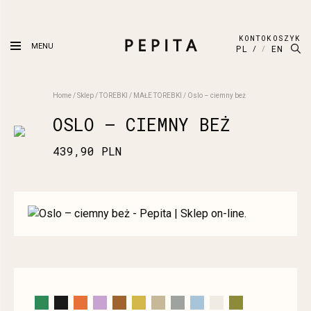
KONTO
KOSZYK
MENU
PL
EN
Home
/
Sklep
/
TOREBKI
/
MAŁE TOREBKI
/
Oslo – ciemny beż
OSLO – CIEMNY BEŻ
439,90
PLN