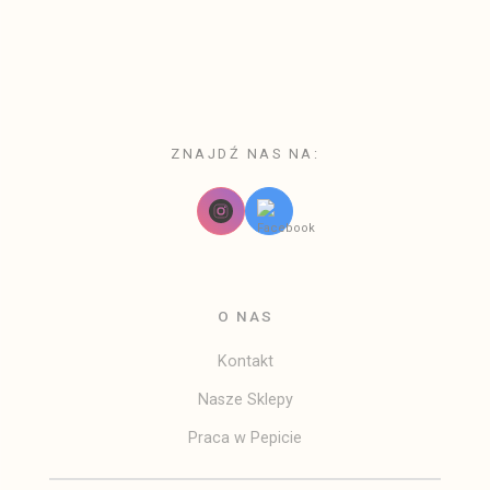
• Końcową zasadą, którą warto przestrzegać jest unikanie
noszenia ciężkich przedmiotów w torebce, które mogą
SPECYFIKACJA
wpłynąć na rozciągnięcie i deformacje skóry.
Skóra naturalna licowa
Wnętrze: kontrastowa czerwona skóra naturalna
Podszewka: satynowa z monogramem Pepita
Akcesoria: złote
ZNAJDŹ NAS NA:
Zamknięcie: zamek obrotowy + zamek błyskawiczny
Wewnętrzna kieszeń na zamek
Złote nity ochronne na dnie
Pasek: krótki uchwyt + odczepiany pasek na ramię w
zestawie
Made in Italy
O NAS
Kontakt
Nasze Sklepy
Praca w Pepicie