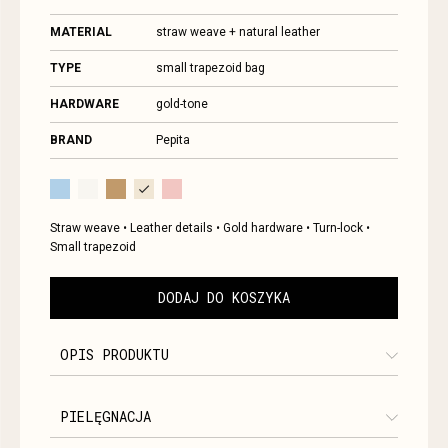
MATERIAL
straw weave + natural leather
TYPE
small trapezoid bag
HARDWARE
gold-tone
BRAND
Pepita
check
Straw weave • Leather details • Gold hardware • Turn-lock •
Small trapezoid
DODAJ DO KOSZYKA
OPIS PRODUKTU
PEPITA COLLECTION — MONTE CARLO
PIELĘGNACJA
The MONTE CARLO bag is
an ode to Riviera summer