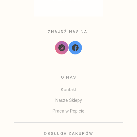
Handle: leather top handle
Available in 5 colors: light blue, white, camel, cream,
pink
ZNAJDŹ NAS NA:
O NAS
Kontakt
Nasze Sklepy
Praca w Pepicie
OBSŁUGA ZAKUPÓW