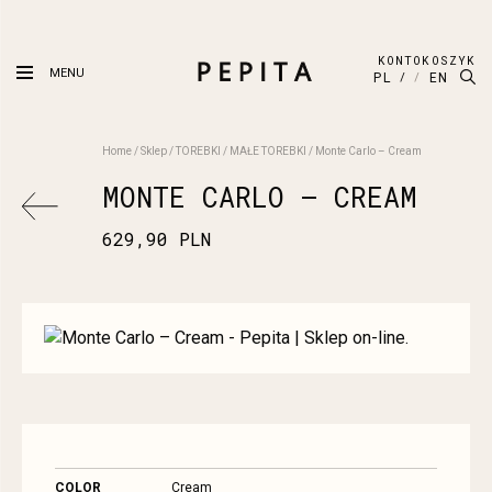
KONTO
KOSZYK
MENU
PL
EN
Home
/
Sklep
/
TOREBKI
/
MAŁE TOREBKI
/
Monte Carlo – Cream
MONTE CARLO – CREAM
629,90
PLN
COLOR
Cream