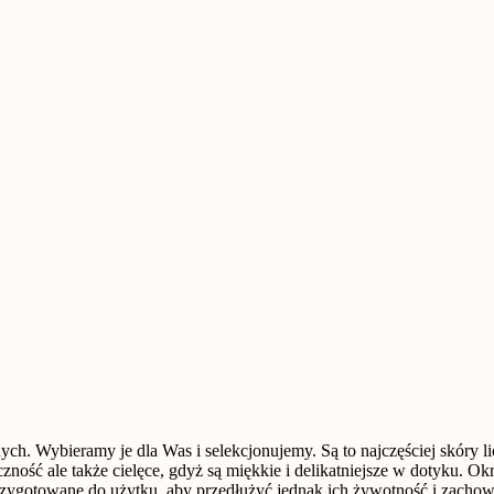
ych. Wybieramy je dla Was i selekcjonujemy. Są to najczęściej skóry l
czność ale także cielęce, gdyż są miękkie i delikatniejsze w dotyku.
przygotowane do użytku, aby przedłużyć jednak ich żywotność i zachow