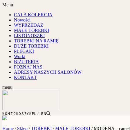
Menu
CAŁA KOLEKCJA
Nowości
WYPRZEDAŻ
MAŁE TOREBKI
LISTONOSZKI
TOREBKI NA RAMIĘ
DUŻE TOREBKI
PLECAKI
Worki
BIŻUTERIA
POZNAJ NAS
ADRESY NASZYCH SALONÓW
KONTAKT
menu
KONTO
KOSZYK
PL
EN
Home
/
Sklep
/
TOREBKI
/
MAŁE TOREBKI
/
MODENA – camel