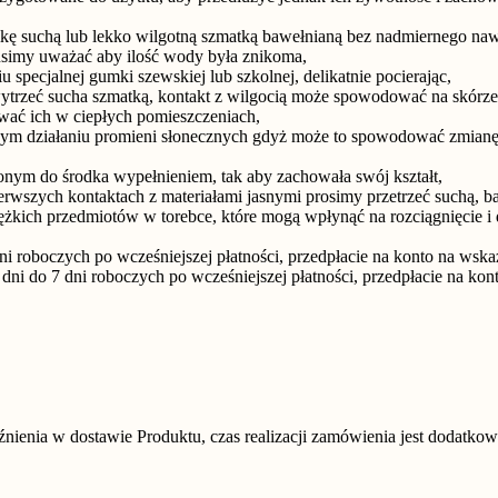
kę suchą lub lekko wilgotną szmatką bawełnianą bez nadmiernego nawi
usimy uważać aby ilość wody była znikoma,
specjalnej gumki szewskiej lub szkolnej, delikatnie pocierając,
wytrzeć sucha szmatką, kontakt z wilgocią może spowodować na skórz
wać ich w ciepłych pomieszczeniach,
rnym działaniu promieni słonecznych gdyż może to spowodować zmianę 
ym do środka wypełnieniem, tak aby zachowała swój kształt,
ierwszych kontaktach z materiałami jasnymi prosimy przetrzeć suchą, ba
iężkich przedmiotów w torebce, które mogą wpłynąć na rozciągnięcie i 
i roboczych po wcześniejszej płatności, przedpłacie na konto na wskaz
i do 7 dni roboczych po wcześniejszej płatności, przedpłacie na kont
nienia w dostawie Produktu, czas realizacji zamówienia jest dodatk