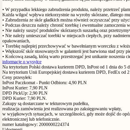
• W przypadku lekkiego zabrudzenia produktu, należy przetrzeć plam
Każda wilgoć wpływa niekorzystnie na wyroby skórzane, dlatego m
• Zabrudzenia ze skór gładkich można również oczyszczać przy użyciu 
• Podczas deszczu należy chronić torebkę i ewentualne zamoczenia 
• Nie należy suszyć produktów skórzanych suszarką oraz przetrzymy
• Nie należy umieszczać torebki w miejscach ciepłych, przy nadmie
opakowaniach,
• Torebkę najlepiej przechowywać w bawełnianym woreczku z włożon
• Większość skór stosowanych w galanterii jest barwiona stad przy p
• Końcową zasadą, którą warto przestrzegać jest unikanie noszenia c
informacje o wysyłce
Na terytorium Polski dostawa kurierem DPD, InPost od 1 dnia do 5 dn
Na terytorium Unii Europejskiej dostawa kurierem DPD, FedEx od 2 dn
Ceny przesyłek:
InPost Paczkomat - Punkt Odbioru: 4,90 PLN
InPost Kurier: 7,90 PLN
DPD PickUp: 2,90 PLN
DPD Kurier: 7,90 PLN.
Zakupy są dostarczane w tekturowym pudełku,
realizacja zamówienia jest realizowana po zaksięgowaniu wpłaty,
w wyjątkowych sytuacjach, w szczególności, gdy może dojść do opóź
elektronicznej lub telefonicznie.
numer katalogowy: 2000000224374
Udostępnij