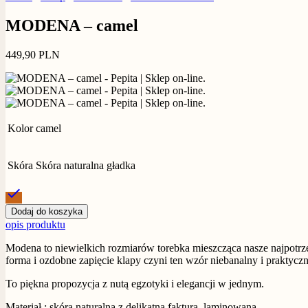
MODENA – camel
449,90
PLN
Kolor
camel
Skóra
Skóra naturalna gładka
check
Dodaj do koszyka
opis produktu
Modena to niewielkich rozmiarów torebka mieszcząca nasze najpotrzebn
forma i ozdobne zapięcie klapy czyni ten wzór niebanalny i praktycz
To piękna propozycja z nutą egzotyki i elegancji w jednym.
Materiał : skóra naturalna z delikatną fakturą, laminowana