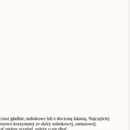
icowe gładkie, nubukowe lub z tłoczoną fakturą. Najczęściej
 Okresowo korzystamy ze skóry nubukowej, zamszowej.
ać piękny wygląd, należy o nie dbać.