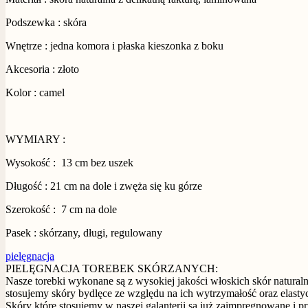
Podszewka : skóra
Wnętrze : jedna komora i płaska kieszonka z boku
Akcesoria : złoto
Kolor : camel
WYMIARY :
Wysokość : 13 cm bez uszek
Długość : 21 cm na dole i zwęża się ku górze
Szerokość : 7 cm na dole
Pasek : skórzany, długi, regulowany
pielęgnacja
PIELĘGNACJA TOREBEK SKÓRZANYCH:
Nasze torebki wykonane są z wysokiej jakości włoskich skór naturaln
stosujemy skóry bydlęce ze względu na ich wytrzymałość oraz elasty
Skóry które stosujemy w naszej galanterii są już zaimpregnowane i 