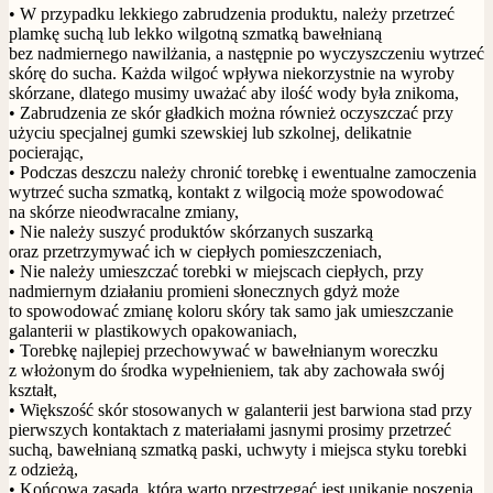
• W przypadku lekkiego zabrudzenia produktu, należy przetrzeć
plamkę suchą lub lekko wilgotną szmatką bawełnianą
bez nadmiernego nawilżania, a następnie po wyczyszczeniu wytrzeć
skórę do sucha. Każda wilgoć wpływa niekorzystnie na wyroby
skórzane, dlatego musimy uważać aby ilość wody była znikoma,
• Zabrudzenia ze skór gładkich można również oczyszczać przy
użyciu specjalnej gumki szewskiej lub szkolnej, delikatnie
pocierając,
• Podczas deszczu należy chronić torebkę i ewentualne zamoczenia
wytrzeć sucha szmatką, kontakt z wilgocią może spowodować
na skórze nieodwracalne zmiany,
• Nie należy suszyć produktów skórzanych suszarką
oraz przetrzymywać ich w ciepłych pomieszczeniach,
• Nie należy umieszczać torebki w miejscach ciepłych, przy
nadmiernym działaniu promieni słonecznych gdyż może
to spowodować zmianę koloru skóry tak samo jak umieszczanie
galanterii w plastikowych opakowaniach,
• Torebkę najlepiej przechowywać w bawełnianym woreczku
z włożonym do środka wypełnieniem, tak aby zachowała swój
kształt,
• Większość skór stosowanych w galanterii jest barwiona stad przy
pierwszych kontaktach z materiałami jasnymi prosimy przetrzeć
suchą, bawełnianą szmatką paski, uchwyty i miejsca styku torebki
z odzieżą,
• Końcową zasadą, którą warto przestrzegać jest unikanie noszenia