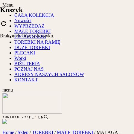
Menu
Koszyk
CAŁA KOLEKCJA
Nowości
refresh
WYPRZEDAŻ
MAŁE TOREBKI
Brak produktów w koszyku.
LISTONOSZKI
TOREBKI NA RAMIĘ
DUŻE TOREBKI
PLECAKI
Worki
BIŻUTERIA
POZNAJ NAS
ADRESY NASZYCH SALONÓW
KONTAKT
menu
PL
EN
KONTO
KOSZYK
Home
/
Sklep
/
TOREBKI
/
MAŁE TOREBKI
/
MALAGA –