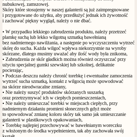
nubukowej, zamszowej.
Skóry które stosujemy w naszej galanterii są już zaimpregnowane
i przygotowane do użytku, aby przedłużyć jednak ich żywotność
i zachować piękny wygląd, należy o nie dbać.
• W przypadku lekkiego zabrudzenia produktu, należy przetrzeć
plamkę suchą lub lekko wilgotną szmatką bawełnianą
bez nadmiernego nawilżania, a następnie po wyczyszczeniu wytrzeć
skórę do sucha. Każda wilgoć wpływa niekorzystnie na wyroby
skórzane, dlatego musimy uważać aby ilość wody była znikoma,
• Zabrudzenia ze skór gładkich można również oczyszczać przy
użyciu specjalnej gumki szewskiej lub szkolnej, delikatnie
pocierając,
• Podczas deszczu należy chronić torebkę i ewentualne zamoczenia
wytrzeć sucha szmatką, kontakt z wilgocią może spowodować
na skórze nieodwracalne zmiany,
• Nie należy suszyć produktów skórzanych suszarką
oraz przetrzymywać ich w ciepłych pomieszczeniach,
• Nie należy umieszczać torebki w miejscach ciepłych, przy
nadmiernym działaniu promieni słonecznych gdyż może
to spowodować zmianę koloru skóry tak samo jak umieszczanie
galanterii w plastikowych opakowaniach,
• Torebkę najlepiej przechowywać w bawełnianym woreczku
z włożonym do środka wypełnieniem, tak aby zachowała swój
kształt,