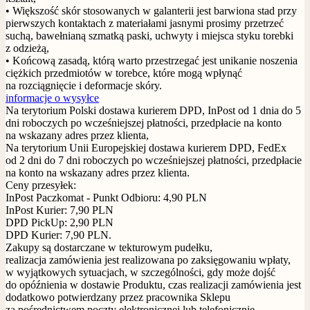
• Większość skór stosowanych w galanterii jest barwiona stad przy
pierwszych kontaktach z materiałami jasnymi prosimy przetrzeć
suchą, bawełnianą szmatką paski, uchwyty i miejsca styku torebki
z odzieżą,
• Końcową zasadą, którą warto przestrzegać jest unikanie noszenia
ciężkich przedmiotów w torebce, które mogą wpłynąć
na rozciągnięcie i deformacje skóry.
informacje o wysyłce
Na terytorium Polski dostawa kurierem DPD, InPost od 1 dnia do 5
dni roboczych po wcześniejszej płatności, przedpłacie na konto
na wskazany adres przez klienta,
Na terytorium Unii Europejskiej dostawa kurierem DPD, FedEx
od 2 dni do 7 dni roboczych po wcześniejszej płatności, przedpłacie
na konto na wskazany adres przez klienta.
Ceny przesyłek:
InPost Paczkomat - Punkt Odbioru: 4,90 PLN
InPost Kurier: 7,90 PLN
DPD PickUp: 2,90 PLN
DPD Kurier: 7,90 PLN.
Zakupy są dostarczane w tekturowym pudełku,
realizacja zamówienia jest realizowana po zaksięgowaniu wpłaty,
w wyjątkowych sytuacjach, w szczególności, gdy może dojść
do opóźnienia w dostawie Produktu, czas realizacji zamówienia jest
dodatkowo potwierdzany przez pracownika Sklepu
za pośrednictwem poczty elektronicznej lub telefonicznie.