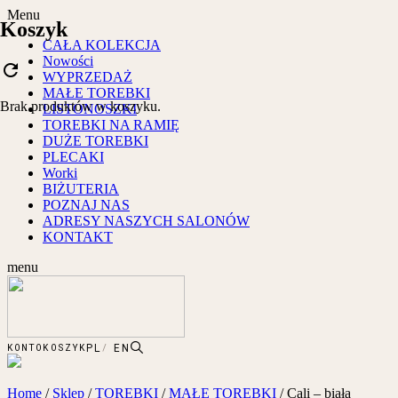
Menu
Koszyk
CAŁA KOLEKCJA
Nowości
refresh
WYPRZEDAŻ
MAŁE TOREBKI
Brak produktów w koszyku.
LISTONOSZKI
TOREBKI NA RAMIĘ
DUŻE TOREBKI
PLECAKI
Worki
BIŻUTERIA
POZNAJ NAS
ADRESY NASZYCH SALONÓW
KONTAKT
menu
PL
EN
KONTO
KOSZYK
Home
/
Sklep
/
TOREBKI
/
MAŁE TOREBKI
/
Cali – biała