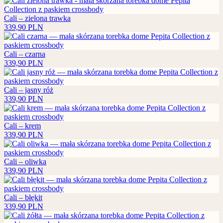
Cali – zielona trawka
339,90
PLN
Cali – czarna
339,90
PLN
Cali – jasny róż
339,90
PLN
Cali – krem
339,90
PLN
Cali – oliwka
339,90
PLN
Cali – błękit
339,90
PLN