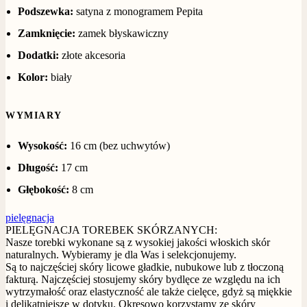
Podszewka:
satyna z monogramem Pepita
Zamknięcie:
zamek błyskawiczny
Dodatki:
złote akcesoria
Kolor:
biały
WYMIARY
Wysokość:
16 cm (bez uchwytów)
Długość:
17 cm
Głębokość:
8 cm
pielęgnacja
PIELĘGNACJA TOREBEK SKÓRZANYCH:
Nasze torebki wykonane są z wysokiej jakości włoskich skór
naturalnych. Wybieramy je dla Was i selekcjonujemy.
Są to najczęściej skóry licowe gładkie, nubukowe lub z tłoczoną
fakturą. Najczęściej stosujemy skóry bydlęce ze względu na ich
wytrzymałość oraz elastyczność ale także cielęce, gdyż są miękkie
i delikatniejsze w dotyku. Okresowo korzystamy ze skóry